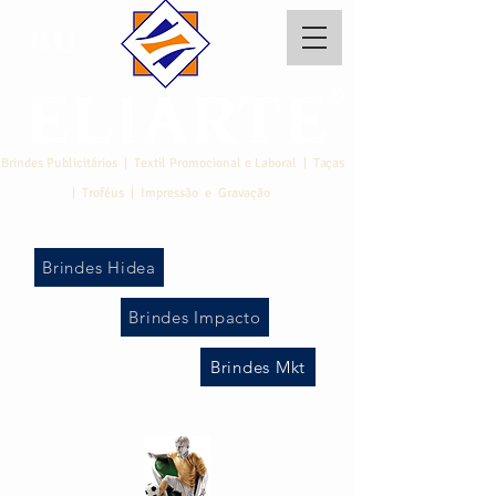
Brindes Publicitários | Textil Promocional e Laboral | Taças
| Troféus | Impressão e Gravação
Brindes Hidea
Brindes Impacto
Brindes Mkt