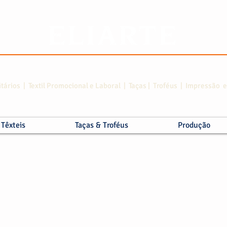
itários | Textil Promocional e Laboral | Taças | Troféus | Impressão
Têxteis
Taças & Troféus
Produção