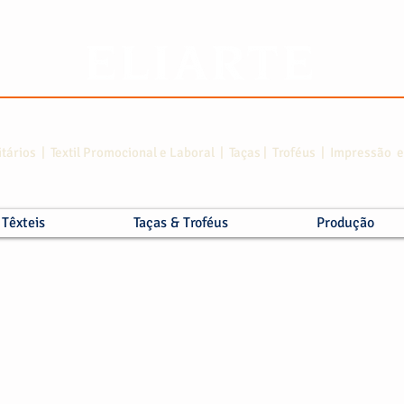
itários | Textil Promocional e Laboral | Taças | Troféus | Impressão
Têxteis
Taças & Troféus
Produção